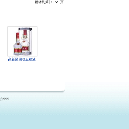
跳转到第
页
高新区回收五粮液
方999