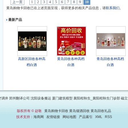
上一页
1
2
3
4
5
6
7
8
9
10
黄岛购物卡回收已在上述页面呈现，获得更多的相关产品信息，请
联系我们
。
最新产品
高新区回收各种高
黄岛回收各种高档
青岛回收各种高档
档白酒
白酒
白酒
空调井
郑州翻译公司
沈阳设备搬运
厦门建筑模型
襄阳程秋生_襄阳程秋生门诊部
磁立
版权所有 © 赵敬
黄岛购物卡回收
黄岛烟酒回收
黄岛回收礼品
技术支持：
海商网
友情链接
网站地图
产品索引
XML
RSS