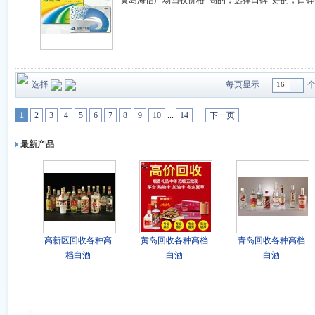
黄岛海信广场回收价格*高的，选择口碑*好的，口碑
选择
每页显示
16
1
2
3
4
5
6
7
8
9
10
...
14
下一页
最新产品
高新区回收各种高
黄岛回收各种高档
青岛回收各种高档
档白酒
白酒
白酒