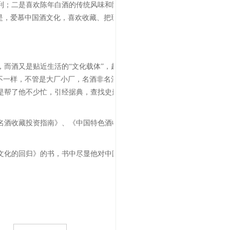
利；二是喜欢陈年白酒的传统风味和陈香口感，乐于
是，爱慕中国酒文化，喜欢收藏、把玩、研究陈年白
，而酒又是贴近生活的“文化载体”，越见得多，越了
不一样，不管是大厂小厂，名酒非名酒，白酒还是特
是帮了他不少忙，引经据典，查找史册，在完成中国
名酒收藏投资指南》、《中国特色酒收藏投资指
文化的回归》的书，书中尽显他对中国酒的痴迷和深