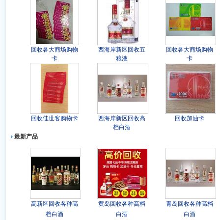
回收各大商场购物
西海岸新区回收五
回收各大商场购物
卡
粮液
卡
回收佳世客购物卡
西海岸新区回收高
回收加油卡
档白酒
最新产品
高新区回收各种高
黄岛回收各种高档
青岛回收各种高档
档白酒
白酒
白酒