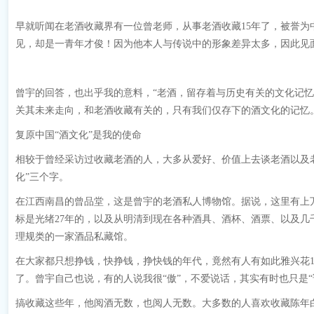
早就听闻在老酒收藏界有一位曾老师，从事老酒收藏15年了，被誉为
见，却是一青年才俊！因为他本人与传说中的形象差异太多，因此见面
曾宇的回答，也出乎我的意料，“老酒，留存着与历史有关的文化记
关其未来走向，和老酒收藏有关的，只有我们仅存下的酒文化的记忆
复原中国“酒文化”是我的使命
相较于曾经采访过收藏老酒的人，大多从爱好、价值上去谈老酒以及
化”三个字。
在江西南昌的曾品堂，这是曾宇的老酒私人博物馆。据说，这里有上
标是光绪27年的，以及从明清到现在各种酒具、酒杯、酒票、以及几
理规类的一家酒品私藏馆。
在大家都只想挣钱，快挣钱，挣快钱的年代，竟然有人有如此雅兴花1
了。曾宇自己也说，有的人说我很“傲”，不爱说话，其实有时也只是“
搞收藏这些年，他阅酒无数，也阅人无数。大多数的人喜欢收藏陈年