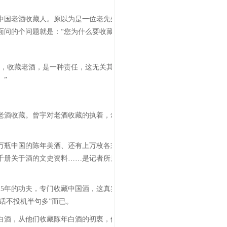
中国老酒收藏人。原以为是一位老先生，不想近日得
问的个问题就是：“您为什么要收藏老酒？”
忆，收藏老酒，是一种责任，这无关其市场价值，也无
。”
老酒收藏。曾宇对老酒收藏的执着，却在于“酒文
万瓶中国的陈年美酒、还有上万枚各式酒标，早的酒
千册关于酒的文史资料……是记者所见藏品丰富，整
5年的功夫，专门收藏中国酒，这真实有点太另类
话不投机半句多”而已。
白酒，从他们收藏陈年白酒的初衷，他将这些藏友分